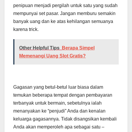
penipuan menjadi pergilah untuk satu yang sudah
mempunyai set pasar. Jangan memburu semakin
banyak uang dan ke atas kehilangan semuanya
karena trick.
Other Helpful Tips
Berapa Simpel
Memenangi Uang Slot Gratis?
Gagasan yang betul-betul luar biasa dalam
temukan beberapa tempat dengan pembayaran
terbanyak untuk bermain, sebetulnya ialah
menanyakan ke “penjudi” Anda dan kenalan
keluarga gagasannya. Tidak disangsikan kembali
Anda akan memperoleh apa sebagai satu –