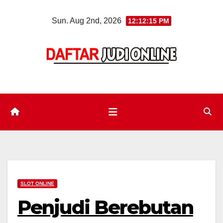
Skip
Sun. Aug 2nd, 2026
12:12:16 PM
to
content
SLOT ONLINE
Penjudi Berebutan