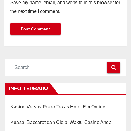
Save my name, email, and website in this browser for
the next time I comment.
INFO TERBARU
Kasino Versus Poker Texas Hold ‘Em Online
Kuasai Baccarat dan Cicipi Waktu Casino Anda