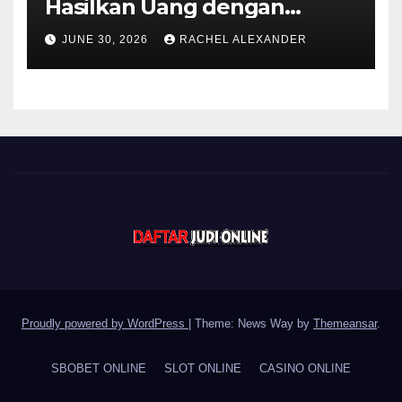
Hasilkan Uang dengan
Taruhan Olahraga Online
JUNE 30, 2026
RACHEL ALEXANDER
Proudly powered by WordPress
|
Theme: News Way by
Themeansar
.
SBOBET ONLINE
SLOT ONLINE
CASINO ONLINE