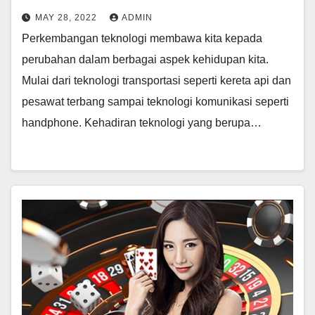
MAY 28, 2022
ADMIN
Perkembangan teknologi membawa kita kepada
perubahan dalam berbagai aspek kehidupan kita.
Mulai dari teknologi transportasi seperti kereta api dan
pesawat terbang sampai teknologi komunikasi seperti
handphone. Kehadiran teknologi yang berupa…