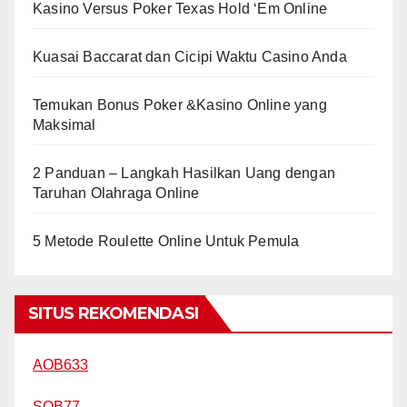
Kasino Versus Poker Texas Hold ‘Em Online
Kuasai Baccarat dan Cicipi Waktu Casino Anda
Temukan Bonus Poker &Kasino Online yang
Maksimal
2 Panduan – Langkah Hasilkan Uang dengan
Taruhan Olahraga Online
5 Metode Roulette Online Untuk Pemula
SITUS REKOMENDASI
AOB633
SOB77