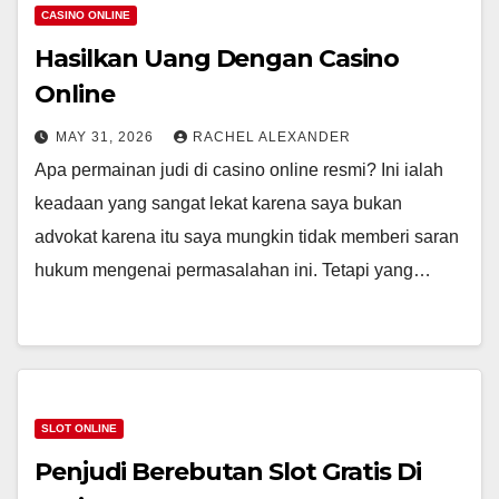
CASINO ONLINE
Hasilkan Uang Dengan Casino
Online
MAY 31, 2026
RACHEL ALEXANDER
Apa permainan judi di casino online resmi? Ini ialah
keadaan yang sangat lekat karena saya bukan
advokat karena itu saya mungkin tidak memberi saran
hukum mengenai permasalahan ini. Tetapi yang…
SLOT ONLINE
Penjudi Berebutan Slot Gratis Di