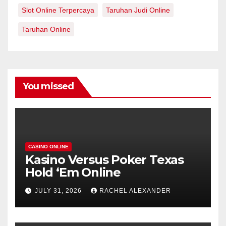
Slot Online Terpercaya
Taruhan Judi Online
Taruhan Online
You missed
CASINO ONLINE
Kasino Versus Poker Texas
Hold ‘Em Online
JULY 31, 2026
RACHEL ALEXANDER