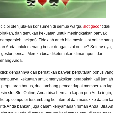
icicipi oleh juta-an konsumen di semua warga.
slot gacor
tidak
irakan, dan temukan kekuatan untuk meningkatkan banyak
emperoleh jackpot). Tidaklah aneh bila mesin slot online sang
atan Anda untuk menang besar dengan slot online? Seterusnya,
lah gestur pencar. Mereka bisa diketemukan dimanapun, dan
menang Anda.
click dengannya dan perhatikan banyak perputaran bonus yan
mempunyai kekuatan untuk menyaksikan berapakah kali jumlah
 perputaran bonus, dua lambang pencar dapat memberikan lag
in slot Slot Online, Anda bisa bermain kapan pun Anda ingin,
 kerap computer tersambung ke internet dan masuk ke dalam ka
vorite Anda bahkan juga dalam kenyamanan rumah Anda. Bila A