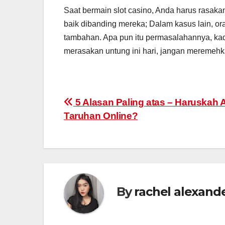
Saat bermain slot casino, Anda harus rasaka
baik dibanding mereka; Dalam kasus lain, o
tambahan. Apa pun itu permasalahannya, ka
merasakan untung ini hari, jangan meremehka
Post
5 Alasan Paling atas – Haruskah 
Taruhan Online?
navigation
By
rachel alexand