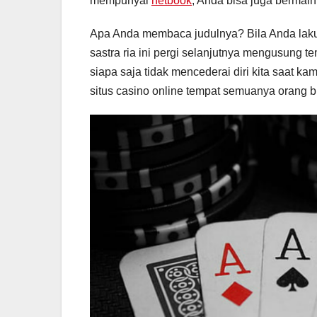
mempunyai
netbook
, Anda bisa juga bermain 
Apa Anda membaca judulnya? Bila Anda lakuka
sastra ria ini pergi selanjutnya mengusung te
siapa saja tidak mencederai diri kita saat ka
situs casino online tempat semuanya orang b