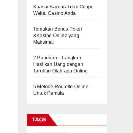
Kuasai Baccarat dan Cicipi
Waktu Casino Anda
Temukan Bonus Poker
&Kasino Online yang
Maksimal
2 Panduan – Langkah
Hasilkan Uang dengan
Taruhan Olahraga Online
5 Metode Roulette Online
Untuk Pemula
TAGS