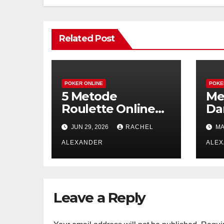
Related Post
POKER ONLINE
POKE
5 Metode
Me
Roulette Online
Da
Untuk Pemula
Po
JUN 29, 2026
RACHEL
MA
ALEXANDER
ALE
Leave a Reply