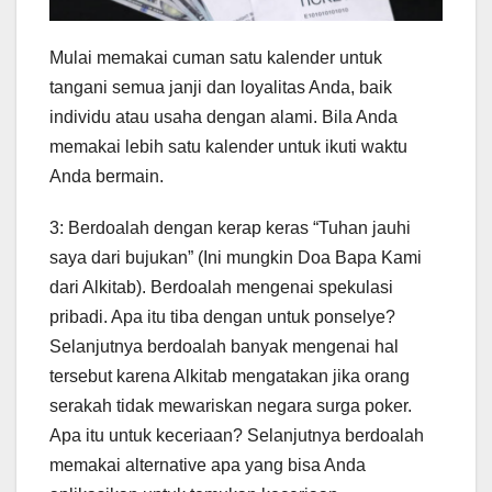
Mulai memakai cuman satu kalender untuk
tangani semua janji dan loyalitas Anda, baik
individu atau usaha dengan alami. Bila Anda
memakai lebih satu kalender untuk ikuti waktu
Anda bermain.
3: Berdoalah dengan kerap keras “Tuhan jauhi
saya dari bujukan” (Ini mungkin Doa Bapa Kami
dari Alkitab). Berdoalah mengenai spekulasi
pribadi. Apa itu tiba dengan untuk ponselye?
Selanjutnya berdoalah banyak mengenai hal
tersebut karena Alkitab mengatakan jika orang
serakah tidak mewariskan negara surga poker.
Apa itu untuk keceriaan? Selanjutnya berdoalah
memakai alternative apa yang bisa Anda