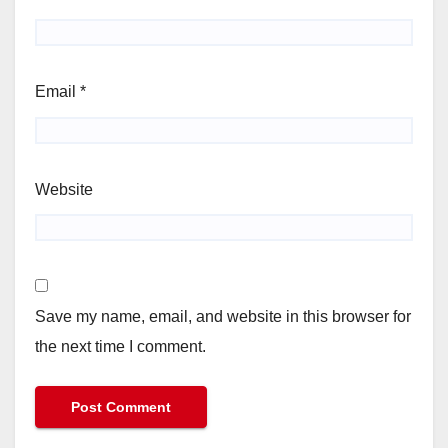
Email
*
Website
Save my name, email, and website in this browser for
the next time I comment.