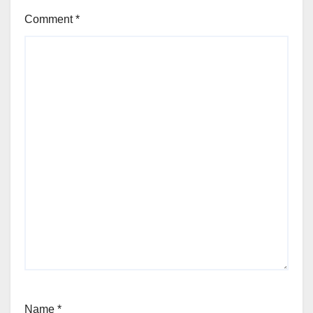
Comment
*
Name
*