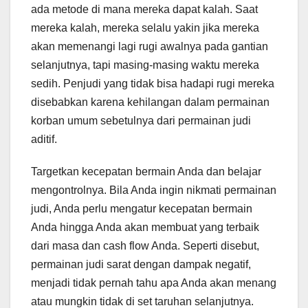
ada metode di mana mereka dapat kalah. Saat
mereka kalah, mereka selalu yakin jika mereka
akan memenangi lagi rugi awalnya pada gantian
selanjutnya, tapi masing-masing waktu mereka
sedih. Penjudi yang tidak bisa hadapi rugi mereka
disebabkan karena kehilangan dalam permainan
korban umum sebetulnya dari permainan judi
aditif.
Targetkan kecepatan bermain Anda dan belajar
mengontrolnya. Bila Anda ingin nikmati permainan
judi, Anda perlu mengatur kecepatan bermain
Anda hingga Anda akan membuat yang terbaik
dari masa dan cash flow Anda. Seperti disebut,
permainan judi sarat dengan dampak negatif,
menjadi tidak pernah tahu apa Anda akan menang
atau mungkin tidak di set taruhan selanjutnya.