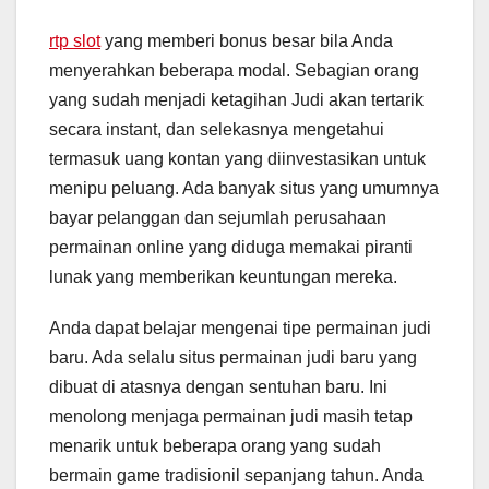
rtp slot
yang memberi bonus besar bila Anda
menyerahkan beberapa modal. Sebagian orang
yang sudah menjadi ketagihan Judi akan tertarik
secara instant, dan selekasnya mengetahui
termasuk uang kontan yang diinvestasikan untuk
menipu peluang. Ada banyak situs yang umumnya
bayar pelanggan dan sejumlah perusahaan
permainan online yang diduga memakai piranti
lunak yang memberikan keuntungan mereka.
Anda dapat belajar mengenai tipe permainan judi
baru. Ada selalu situs permainan judi baru yang
dibuat di atasnya dengan sentuhan baru. Ini
menolong menjaga permainan judi masih tetap
menarik untuk beberapa orang yang sudah
bermain game tradisionil sepanjang tahun. Anda