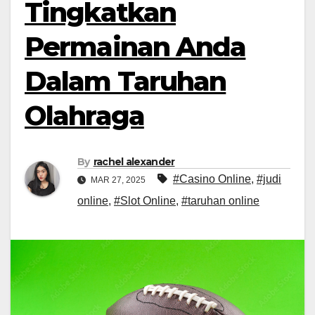
Tingkatkan
Permainan Anda
Dalam Taruhan
Olahraga
By
rachel alexander
#Casino Online
,
#judi
MAR 27, 2025
online
,
#Slot Online
,
#taruhan online