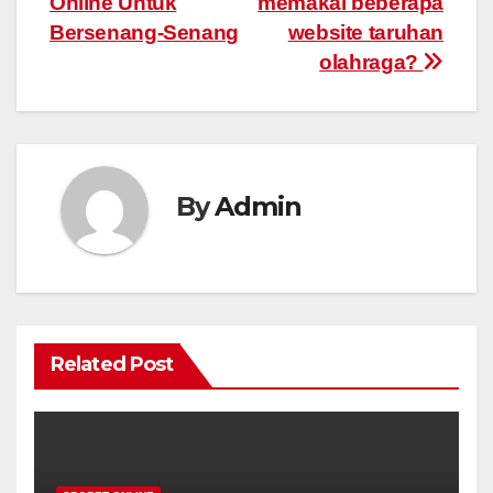
Online Untuk
memakai beberapa
navigation
Bersenang-Senang
website taruhan
olahraga?
By
Admin
Related Post