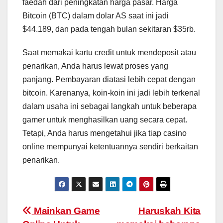
faedah dari peningkatan harga pasar. Harga
Bitcoin (BTC) dalam dolar AS saat ini jadi
$44.189, dan pada tengah bulan sekitaran $35rb.
Saat memakai kartu credit untuk mendeposit atau
penarikan, Anda harus lewat proses yang
panjang. Pembayaran diatasi lebih cepat dengan
bitcoin. Karenanya, koin-koin ini jadi lebih terkenal
dalam usaha ini sebagai langkah untuk beberapa
gamer untuk menghasilkan uang secara cepat.
Tetapi, Anda harus mengetahui jika tiap casino
online mempunyai ketentuannya sendiri berkaitan
penarikan.
Post
Mainkan Game
Haruskah Kita