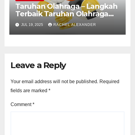
Taruhan Olahraga – Langkah
Terbaik Taruhan Olahraga
dan Memenangi 97% dari
JUL 19, 2025
RACHEL ALEXANDER
Semua Taruhan
Leave a Reply
Your email address will not be published.
Required
fields are marked
*
Comment
*