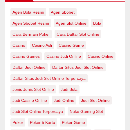
Agen Bola Resmi
Agen Sbobet
Agen Sbobet Resmi
Agen Slot Online
Bola
Cara Bermain Poker
Cara Daftar Slot Online
Casino
Casino Asli
Casino Game
Casino Games
Casino Judi Online
Casino Online
Daftar Judi Online
Daftar Situs Judi Slot Online
Daftar Situs Judi Slot Online Terpercaya
Jenis Jenis Slot Online
Judi Bola
Judi Casino Online
Judi Online
Judi Slot Online
Judi Slot Online Terpercaya
Nuke Gaming Slot
Poker
Poker 5 Kartu
Poker Game